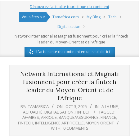
Navigation
Découvrez l’actualité touristique du continent
Menu
Vous êtes sur
Tamafrica.com
>
My Blog
>
Tech
>
Digitalisation
>
Network International et Magnati fusionnent pour créer la fintech
leader du Moyen-Orient et de l’Afrique
L'actu santé du continent en un seul clic ici
Network International et Magnati
fusionnent pour créer la fintech
leader du Moyen-Orient et de
l’Afrique
BY:
TAMAFRICA
ON:
OCT 3, 2025
IN:
A LA UNE
,
ACTUALITÉ
,
DIGITALISATION
,
FINTECH
TAGGED:
AFFAIRES
,
AFRIQUE
,
BANQUE/ASSURANCE
,
FINANCE
,
FINTECH
,
INTELLIGENCE ARTIFICIELLE
,
MOYEN ORIENT
WITH:
0 COMMENTS