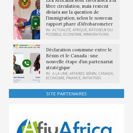
Les Africains sont favorables à la
libre circulation, mais restent
divisés sur la question de
l’immigration, selon le nouveau
rapport phare d’Afrobarometer
IN:
ACTUALITÉ
,
AFRIQUE
,
BÂTISSEUR DU
POSSIBLE
,
ECONOMIE
,
IMMIGRATIONS
Déclaration commune entre le
Bénin et le Canada : une
nouvelle étape d’un partenariat
stratégique
IN:
A LA UNE
,
AFFAIRES
,
BÉNIN
,
CANADA
,
ECONOMIE
,
FINANCE
,
INITIATIVES
SITE PARTENAIRES