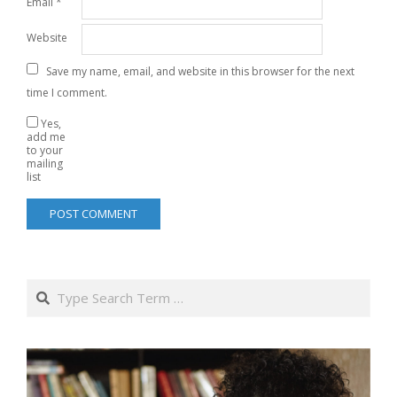
Email
*
Website
Save my name, email, and website in this browser for the next
time I comment.
Yes,
add me
to your
mailing
list
Search