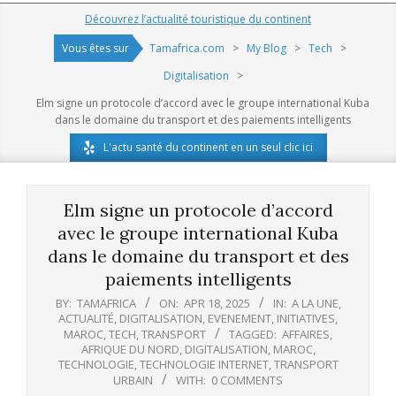
Navigation
Découvrez l’actualité touristique du continent
Menu
Vous êtes sur
Tamafrica.com
>
My Blog
>
Tech
>
Digitalisation
>
Elm signe un protocole d’accord avec le groupe international Kuba
dans le domaine du transport et des paiements intelligents
L'actu santé du continent en un seul clic ici
Elm signe un protocole d’accord
avec le groupe international Kuba
dans le domaine du transport et des
paiements intelligents
BY:
TAMAFRICA
ON:
APR 18, 2025
IN:
A LA UNE
,
ACTUALITÉ
,
DIGITALISATION
,
EVENEMENT
,
INITIATIVES
,
MAROC
,
TECH
,
TRANSPORT
TAGGED:
AFFAIRES
,
AFRIQUE DU NORD
,
DIGITALISATION
,
MAROC
,
TECHNOLOGIE
,
TECHNOLOGIE INTERNET
,
TRANSPORT
URBAIN
WITH:
0 COMMENTS