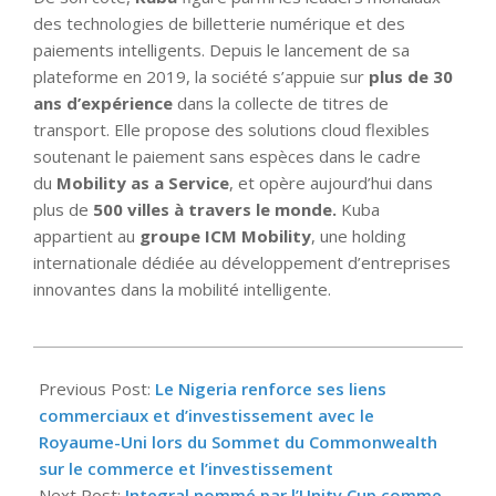
des technologies de billetterie numérique et des
paiements intelligents. Depuis le lancement de sa
plateforme en 2019, la société s’appuie sur
plus de 30
ans d’expérience
dans la collecte de titres de
transport. Elle propose des solutions cloud flexibles
soutenant le paiement sans espèces dans le cadre
du
Mobility as a Service
, et opère aujourd’hui dans
plus de
500 villes à travers le monde.
Kuba
appartient au
groupe ICM Mobility
, une holding
internationale dédiée au développement d’entreprises
innovantes dans la mobilité intelligente.
2025-
04-
Previous Post:
Le Nigeria renforce ses liens
18
commerciaux et d’investissement avec le
Royaume-Uni lors du Sommet du Commonwealth
sur le commerce et l’investissement
Next Post:
Integral nommé par l’Unity Cup comme