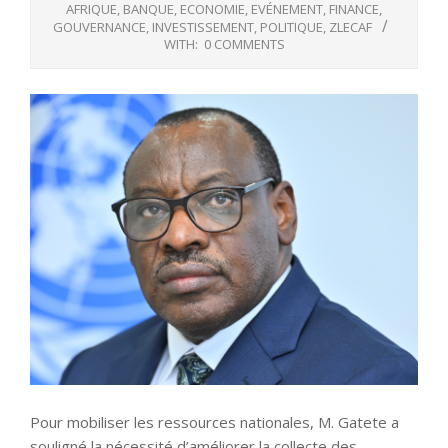
AFRIQUE
,
BANQUE
,
ECONOMIE
,
EVÉNEMENT
,
FINANCE
,
GOUVERNANCE
,
INVESTISSEMENT
,
POLITIQUE
,
ZLECAF
WITH:
0 COMMENTS
Pour mobiliser les ressources nationales, M. Gatete a
souligné la nécessité d’améliorer la collecte des