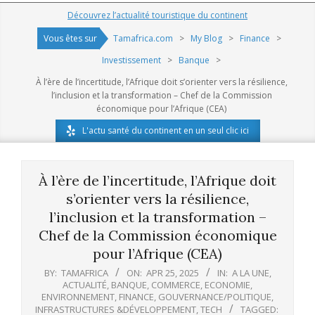
Navigation
Découvrez l’actualité touristique du continent
Menu
Vous êtes sur
Tamafrica.com
>
My Blog
>
Finance
>
Investissement
>
Banque
>
À l’ère de l’incertitude, l’Afrique doit s’orienter vers la résilience,
l’inclusion et la transformation – Chef de la Commission
économique pour l’Afrique (CEA)
L'actu santé du continent en un seul clic ici
À l’ère de l’incertitude, l’Afrique doit
s’orienter vers la résilience,
l’inclusion et la transformation –
Chef de la Commission économique
pour l’Afrique (CEA)
BY:
TAMAFRICA
ON:
APR 25, 2025
IN:
A LA UNE
,
ACTUALITÉ
,
BANQUE
,
COMMERCE
,
ECONOMIE
,
ENVIRONNEMENT
,
FINANCE
,
GOUVERNANCE/POLITIQUE
,
INFRASTRUCTURES &DÉVELOPPEMENT
,
TECH
TAGGED: