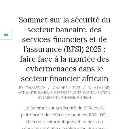
Sommet sur la sécurité du
secteur bancaire, des
services financiers et de
l’assurance (BFSI) 2025 :
faire face à la montée des
cybermenaces dans le
secteur financier africain
2025-
BY:
TAMAFRICA
ON:
APR 1, 2025
IN:
A LA UNE
,
ACTUALITÉ
,
BANQUE
,
CYBERSÉCURITÉ
,
DIGITALISATION
,
04-
EVENEMENT
,
FINANCE
,
FINTECH
01
Le Sommet sur la sécurité du BFSI est la
plateforme de référence pour les RSSI, DSI,
directeurs informatiques et leaders en
cybersécurité afin d’explorer les dernières