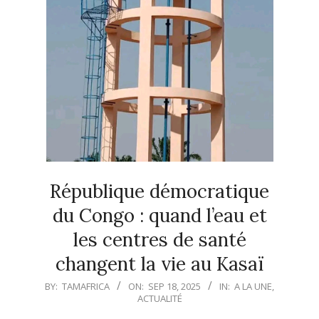
République démocratique
du Congo : quand l’eau et
les centres de santé
changent la vie au Kasaï
2025-
BY:
TAMAFRICA
ON:
SEP 18, 2025
IN:
A LA UNE
,
ACTUALITÉ
09-
18