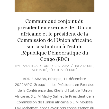
Communiqué conjoint du
président en exercise de l’Union
africaine et le président de la
Commission de l’Union africaine
sur la situation à l’est du
République Démocratique du
Congo (RDC)
2022-
BY:
TAMAFRICA
ON:
DEC 12, 2022
IN:
A LA UNE
,
ACTUALITÉ
,
SÛRETÉ & SÉCURITÉ
12-
12
ADDIS ABABA, Éthiopie, 11 décembre
2022/APO Group/ — Le Président en Exercise
de la Conférence des Chefs d’Etat de l’Union
Africaine, S.E. M Macky Sall, et le Président de la
Commission de l’Union africaine S.E.M Moussa
Faki Mahamat, après avoir pris connaissance du