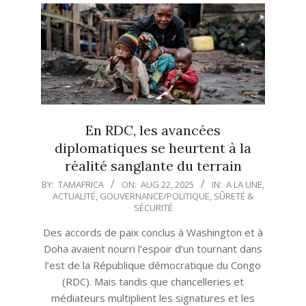
En RDC, les avancées
diplomatiques se heurtent à la
réalité sanglante du terrain
2025-
BY:
TAMAFRICA
ON:
AUG 22, 2025
IN:
A LA UNE
,
ACTUALITÉ
,
GOUVERNANCE/POLITIQUE
,
SÛRETÉ &
08-
SÉCURITÉ
22
Des accords de paix conclus à Washington et à
Doha avaient nourri l’espoir d’un tournant dans
l’est de la République démocratique du Congo
(RDC). Mais tandis que chancelleries et
médiateurs multiplient les signatures et les