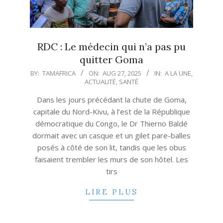
RDC : Le médecin qui n’a pas pu
quitter Goma
2025-
BY:
TAMAFRICA
ON:
AUG 27, 2025
IN:
A LA UNE
,
ACTUALITÉ
,
SANTÉ
08-
27
Dans les jours précédant la chute de Goma,
capitale du Nord-Kivu, à l’est de la République
démocratique du Congo, le Dr Thierno Baldé
dormait avec un casque et un gilet pare-balles
posés à côté de son lit, tandis que les obus
faisaient trembler les murs de son hôtel. Les
tirs
LIRE PLUS