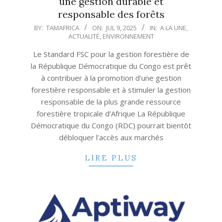
une gestion durable et
responsable des forêts
2025-
BY:
TAMAFRICA
ON:
JUL 9, 2025
IN:
A LA UNE
,
ACTUALITÉ
,
ENVIRONNEMENT
07-
09
Le Standard FSC pour la gestion forestière de
la République Démocratique du Congo est prêt
à contribuer à la promotion d’une gestion
forestière responsable et à stimuler la gestion
responsable de la plus grande ressource
forestière tropicale d’Afrique La République
Démocratique du Congo (RDC) pourrait bientôt
débloquer l’accès aux marchés
LIRE PLUS