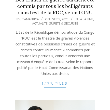
commis par tous les belligérants
dans l’est de la RDC, selon l’ONU
2025-
BY:
TAMAFRICA
ON:
SEP 5, 2025
IN:
A LA UNE
,
ACTUALITÉ
,
SÛRETÉ & SÉCURITÉ
09-
05
L’Est de la République démocratique du Congo
(RDC) est le théâtre de graves violences
constitutives de possibles crimes de guerre et
crimes contre l’humanité « commises par
toutes les parties », conclut vendredi une
mission d’enquête de l’ONU. Selon le rapport
publié par le Haut-Commissariat des Nations
Unies aux droits
LIRE PLUS