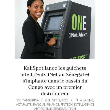
KaliSpot lance les guichets
intelligents 1Net au Sénégal et
s’implante dans le bassin du
Congo avec un premier
distributeur
2025-
BY:
TAMAFRICA
ON:
SEP 3, 2025
IN:
A LA UNE
,
ACTUALITÉ
,
BANQUE
,
FINANCE
,
FINTECH
,
INTELLIGENCE
09-
ARTIFICIELLE
,
SÉNÉGAL
,
TECH