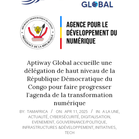
Aptiway Global accueille une
délégation de haut niveau de la
République Démocratique du
Congo pour faire progresser
l’agenda de la transformation
numérique
2025-
BY:
TAMAFRICA
ON:
APR 11, 2025
IN:
A LA UNE
,
ACTUALITÉ
,
CYBERSÉCURITÉ
,
DIGITALISATION
,
04-
EVENEMENT
,
GOUVERNANCE/POLITIQUE
,
11
INFRASTRUCTURES &DÉVELOPPEMENT
,
INITIATIVES
,
TECH