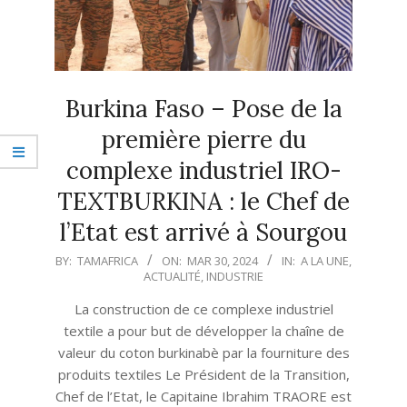
Burkina Faso – Pose de la
première pierre du
complexe industriel IRO-
TEXTBURKINA : le Chef de
l’Etat est arrivé à Sourgou
2024-
BY:
TAMAFRICA
ON:
MAR 30, 2024
IN:
A LA UNE
,
ACTUALITÉ
,
INDUSTRIE
03-
30
La construction de ce complexe industriel
textile a pour but de développer la chaîne de
valeur du coton burkinabè par la fourniture des
produits textiles Le Président de la Transition,
Chef de l’Etat, le Capitaine Ibrahim TRAORE est