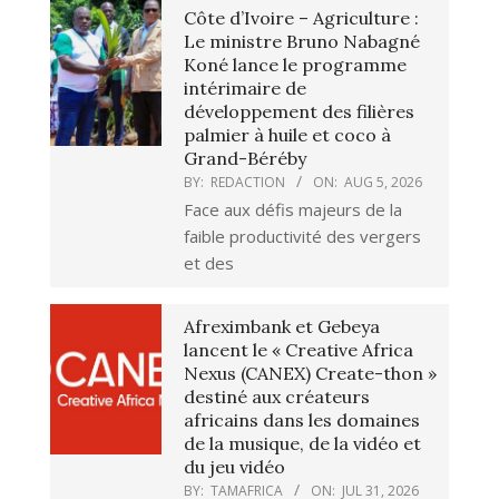
Côte d’Ivoire – Agriculture :
Le ministre Bruno Nabagné
Koné lance le programme
intérimaire de
développement des filières
palmier à huile et coco à
Grand-Béréby
BY:
REDACTION
ON:
AUG 5, 2026
Face aux défis majeurs de la
faible productivité des vergers
et des
Afreximbank et Gebeya
lancent le « Creative Africa
Nexus (CANEX) Create-thon »
destiné aux créateurs
africains dans les domaines
de la musique, de la vidéo et
du jeu vidéo
BY:
TAMAFRICA
ON:
JUL 31, 2026