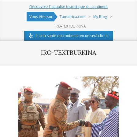
Navigation
Découvrez l’actualité touristique du continent
Menu
Vous êtes sur
Tamafrica.com
>
My Blog
>
IRO-TEXTBURKINA
L'actu santé du continent en un seul clic ici
IRO-TEXTBURKINA