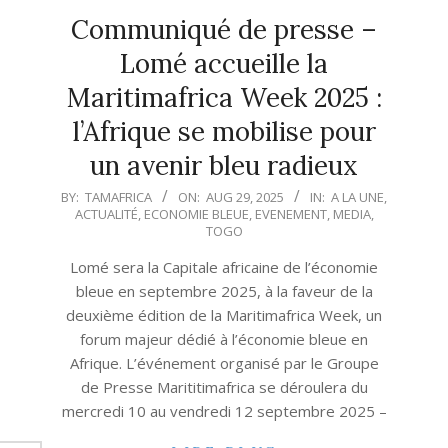
Communiqué de presse –
Lomé accueille la
Maritimafrica Week 2025 :
l’Afrique se mobilise pour
un avenir bleu radieux
2025-
BY:
TAMAFRICA
ON:
AUG 29, 2025
IN:
A LA UNE
,
ACTUALITÉ
,
ECONOMIE BLEUE
,
EVENEMENT
,
MEDIA
,
08-
TOGO
29
Lomé sera la Capitale africaine de l’économie
bleue en septembre 2025, à la faveur de la
deuxième édition de la Maritimafrica Week, un
forum majeur dédié à l’économie bleue en
Afrique. L’événement organisé par le Groupe
de Presse Marititimafrica se déroulera du
mercredi 10 au vendredi 12 septembre 2025 –