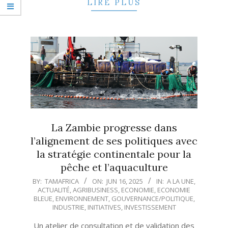
LIRE PLUS
La Zambie progresse dans
l’alignement de ses politiques avec
la stratégie continentale pour la
pêche et l’aquaculture
2025-
BY:
TAMAFRICA
ON:
JUN 16, 2025
IN:
A LA UNE
,
ACTUALITÉ
,
AGRIBUSINESS
,
ECONOMIE
,
ECONOMIE
06-
BLEUE
,
ENVIRONNEMENT
,
GOUVERNANCE/POLITIQUE
,
16
INDUSTRIE
,
INITIATIVES
,
INVESTISSEMENT
Un atelier de consultation et de validation des