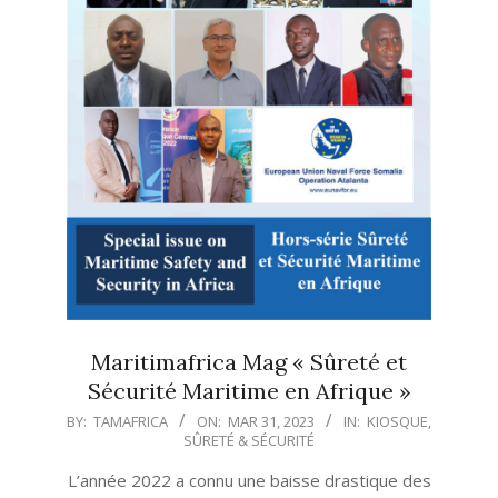
Maritimafrica Mag « Sûreté et
Sécurité Maritime en Afrique »
2023-
BY:
TAMAFRICA
ON:
MAR 31, 2023
IN:
KIOSQUE
,
SÛRETÉ & SÉCURITÉ
03-
31
L’année 2022 a connu une baisse drastique des