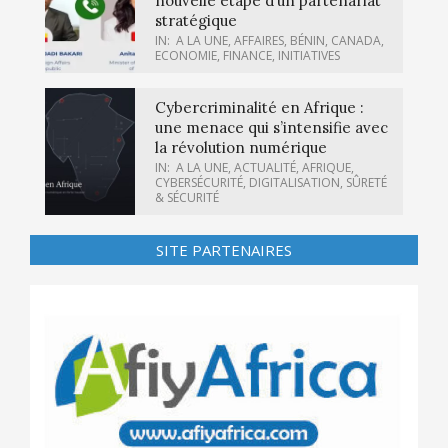
nouvelle étape d’un partenariat
stratégique
IN:
A LA UNE
,
AFFAIRES
,
BÉNIN
,
CANADA
,
ECONOMIE
,
FINANCE
,
INITIATIVES
Cybercriminalité en Afrique :
une menace qui s’intensifie avec
la révolution numérique
IN:
A LA UNE
,
ACTUALITÉ
,
AFRIQUE
,
CYBERSÉCURITÉ
,
DIGITALISATION
,
SÛRETÉ
& SÉCURITÉ
SITE PARTENAIRES