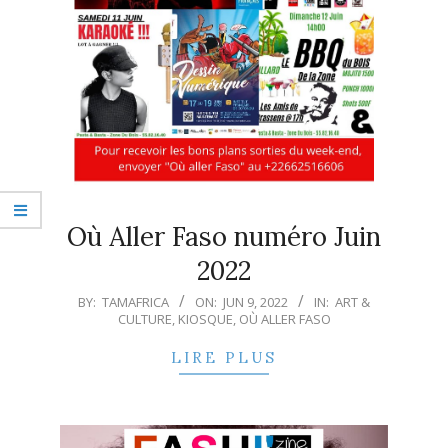
Où Aller Faso numéro Juin
2022
2022-
BY:
TAMAFRICA
ON:
JUN 9, 2022
IN:
ART &
CULTURE
,
KIOSQUE
,
OÙ ALLER FASO
06-
09
LIRE PLUS