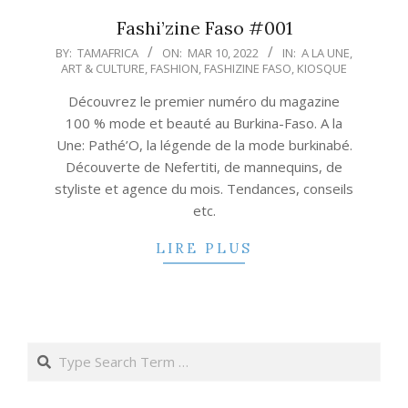
Fashi’zine Faso #001
2022-
BY:
TAMAFRICA
ON:
MAR 10, 2022
IN:
A LA UNE
,
ART & CULTURE
,
FASHION
,
FASHIZINE FASO
,
KIOSQUE
03-
10
Découvrez le premier numéro du magazine
100 % mode et beauté au Burkina-Faso. A la
Une: Pathé’O, la légende de la mode burkinabé.
Découverte de Nefertiti, de mannequins, de
styliste et agence du mois. Tendances, conseils
etc.
LIRE PLUS
Search