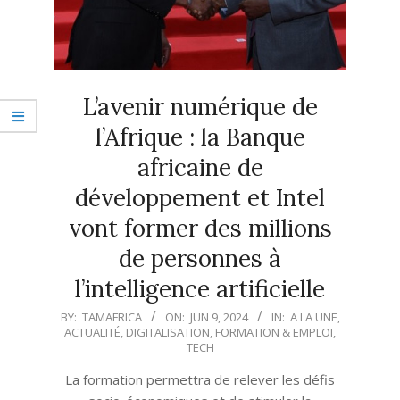
L’avenir numérique de
l’Afrique : la Banque
africaine de
développement et Intel
vont former des millions
de personnes à
l’intelligence artificielle
2024-
BY:
TAMAFRICA
ON:
JUN 9, 2024
IN:
A LA UNE
,
ACTUALITÉ
,
DIGITALISATION
,
FORMATION & EMPLOI
,
06-
TECH
09
La formation permettra de relever les défis