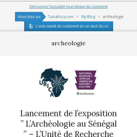
Navigation
Découvrez l’actualité touristique du continent
Menu
Vous êtes sur
Tamafrica.com
>
My Blog
>
archeologie
L'actu santé du continent en un seul clic ici
archeologie
Lancement de l’exposition
” L’Archéologie au Sénégal
” – L’Unité de Recherche