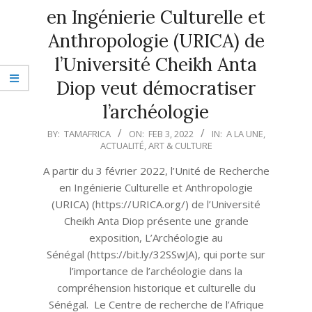
en Ingénierie Culturelle et
Anthropologie (URICA) de
l’Université Cheikh Anta
Diop veut démocratiser
l’archéologie
2022-
BY:
TAMAFRICA
ON:
FEB 3, 2022
IN:
A LA UNE
,
ACTUALITÉ
,
ART & CULTURE
02-
03
A partir du 3 février 2022, l’Unité de Recherche
en Ingénierie Culturelle et Anthropologie
(URICA) (https://URICA.org/) de l’Université
Cheikh Anta Diop présente une grande
exposition, L’Archéologie au
Sénégal (https://bit.ly/32SSwJA), qui porte sur
l’importance de l’archéologie dans la
compréhension historique et culturelle du
Sénégal. Le Centre de recherche de l’Afrique