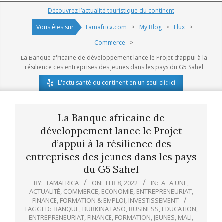
Navigation
Découvrez l’actualité touristique du continent
Menu
Vous êtes sur
Tamafrica.com
>
My Blog
>
Flux
>
Commerce
>
La Banque africaine de développement lance le Projet d’appui à la
résilience des entreprises des jeunes dans les pays du G5 Sahel
L'actu santé du continent en un seul clic ici
La Banque africaine de
développement lance le Projet
d’appui à la résilience des
entreprises des jeunes dans les pays
du G5 Sahel
BY:
TAMAFRICA
ON:
FEB 8, 2022
IN:
A LA UNE
,
ACTUALITÉ
,
COMMERCE
,
ECONOMIE
,
ENTREPRENEURIAT
,
FINANCE
,
FORMATION & EMPLOI
,
INVESTISSEMENT
TAGGED:
BANQUE
,
BURKINA FASO
,
BUSINESS
,
EDUCATION
,
ENTREPRENEURIAT
,
FINANCE
,
FORMATION
,
JEUNES
,
MALI
,