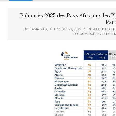
Palmarès 2025 des Pays Africains les Pl
Part
BY:
TAMAFRICA
ON:
OCT 23, 2025
IN:
A LA UNE
,
ACTU
ÉCONOMIQUE
,
INVESTISSE