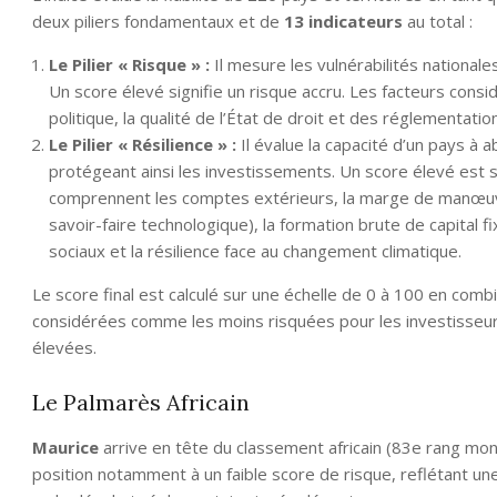
deux piliers fondamentaux et de
13 indicateurs
au total :
Le Pilier « Risque » :
Il mesure les vulnérabilités national
Un score élevé signifie un risque accru. Les facteurs considéré
politique, la qualité de l’État de droit et des réglementatio
Le Pilier « Résilience » :
Il évalue la capacité d’un pays à
protégeant ainsi les investissements. Un score élevé est sy
comprennent les comptes extérieurs, la marge de manœuvr
savoir-faire technologique), la formation brute de capital fi
sociaux et la résilience face au changement climatique.
Le score final est calculé sur une échelle de 0 à 100 en comb
considérées comme les moins risquées pour les investisseurs 
élevées.
Le Palmarès Africain
Maurice
arrive en tête du classement africain (83e rang mon
position notamment à un faible score de risque, reflétant une 