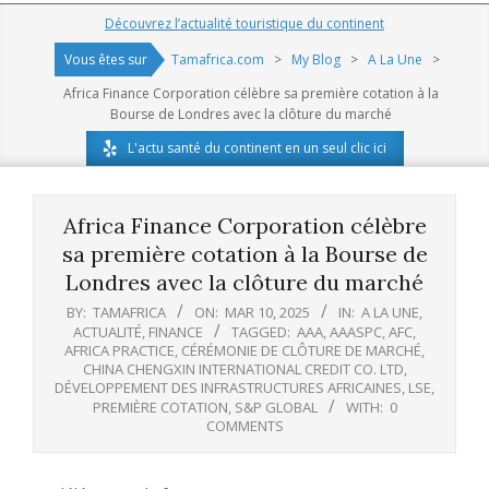
Navigation
Découvrez l’actualité touristique du continent
Menu
Vous êtes sur
Tamafrica.com
>
My Blog
>
A La Une
>
Africa Finance Corporation célèbre sa première cotation à la
Bourse de Londres avec la clôture du marché
L'actu santé du continent en un seul clic ici
Africa Finance Corporation célèbre
sa première cotation à la Bourse de
Londres avec la clôture du marché
BY:
TAMAFRICA
ON:
MAR 10, 2025
IN:
A LA UNE
,
ACTUALITÉ
,
FINANCE
TAGGED:
AAA
,
AAASPC
,
AFC
,
AFRICA PRACTICE
,
CÉRÉMONIE DE CLÔTURE DE MARCHÉ
,
CHINA CHENGXIN INTERNATIONAL CREDIT CO. LTD
,
DÉVELOPPEMENT DES INFRASTRUCTURES AFRICAINES
,
LSE
,
PREMIÈRE COTATION
,
S&P GLOBAL
WITH:
0
COMMENTS