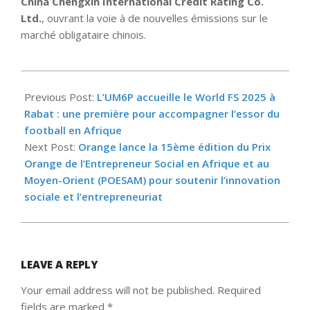
China Chengxin International Credit Rating Co.
Ltd.
, ouvrant la voie à de nouvelles émissions sur le
marché obligataire chinois.
2025-
03-
Previous Post:
L’UM6P accueille le World FS 2025 à
10
Rabat : une première pour accompagner l’essor du
football en Afrique
Next Post:
Orange lance la 15ème édition du Prix
Orange de l’Entrepreneur Social en Afrique et au
Moyen-Orient (POESAM) pour soutenir l’innovation
sociale et l’entrepreneuriat
LEAVE A REPLY
Your email address will not be published.
Required
fields are marked
*