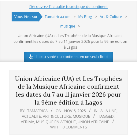
Navigation
Découvrez l’actualité touristique du continent
Menu
Vous êtes sur
Tamafrica.com
>
My Blog
>
Art & Culture
>
musique
>
Union Africaine (UA) et Les Trophées de la Musique Africaine
confirment les dates du 7 au 11 janvier 2026 pour la 9ème édition
à Lagos
L'actu santé du continent en un seul clic ici
Union Africaine (UA) et Les Trophées
de la Musique Africaine confirment
les dates du 7 au 11 janvier 2026 pour
la 9ème édition à Lagos
BY:
TAMAFRICA
ON:
NOV 6, 2025
IN:
A LA UNE
,
ACTUALITÉ
,
ART & CULTURE
,
MUSIQUE
TAGGED:
AFRIMA
,
MUSIQUE EN AFRIQUE
,
UNION AFRICAINE
WITH:
0 COMMENTS