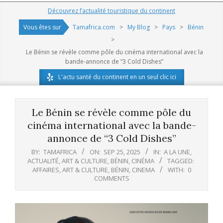
Navigation
Découvrez l’actualité touristique du continent
Menu
Vous êtes sur
Tamafrica.com
>
My Blog
>
Pays
>
Bénin
>
Le Bénin se révèle comme pôle du cinéma international avec la
bande-annonce de “3 Cold Dishes”
L'actu santé du continent en un seul clic ici
Le Bénin se révèle comme pôle du
cinéma international avec la bande-
annonce de “3 Cold Dishes”
BY:
TAMAFRICA
ON:
SEP 25, 2025
IN:
A LA UNE
,
ACTUALITÉ
,
ART & CULTURE
,
BÉNIN
,
CINÉMA
TAGGED:
AFFAIRES
,
ART & CULTURE
,
BÉNIN
,
CINEMA
WITH:
0
COMMENTS