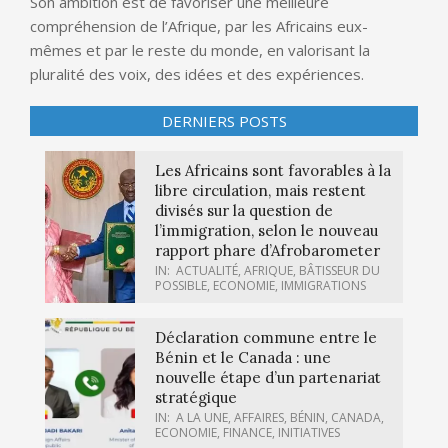
Son ambition est de favoriser une meilleure
compréhension de l’Afrique, par les Africains eux-
mêmes et par le reste du monde, en valorisant la
pluralité des voix, des idées et des expériences.
DERNIERS POSTS
Les Africains sont favorables à la
libre circulation, mais restent
divisés sur la question de
l’immigration, selon le nouveau
rapport phare d’Afrobarometer
IN:
ACTUALITÉ
,
AFRIQUE
,
BÂTISSEUR DU
POSSIBLE
,
ECONOMIE
,
IMMIGRATIONS
Déclaration commune entre le
Bénin et le Canada : une
nouvelle étape d’un partenariat
stratégique
IN:
A LA UNE
,
AFFAIRES
,
BÉNIN
,
CANADA
,
ECONOMIE
,
FINANCE
,
INITIATIVES