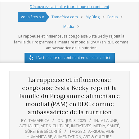
Navigation
Découvrez l’actualité touristique du continent
Menu
Vous êtes sur
Tamafrica.com
>
My Blog
>
Focus
>
Media
>
La rappeuse et influenceuse congolaise Sista Becky rejoint la
famille du Programme alimentaire mondial (PAM) en RDC comme
ambassadrice de la nutrition
L'actu santé du continent en un seul clic ici
La rappeuse et influenceuse
congolaise Sista Becky rejoint la
famille du Programme alimentaire
mondial (PAM) en RDC comme
ambassadrice de la nutrition
BY:
TAMAFRICA
ON:
JUN 3, 2025
IN:
A LA UNE
,
ACTUALITÉ
,
ART & CULTURE
,
INITIATIVES
,
MEDIA
,
SANTÉ
,
SÛRETÉ & SÉCURITÉ
TAGGED:
AFRIQUE
,
AIDE
HUMANITAIRE
,
ALIMENTATION
,
ART & CULTURE
,