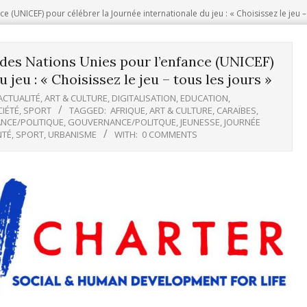
e (UNICEF) pour célébrer la Journée internationale du jeu : « Choisissez le jeu – 
 des Nations Unies pour l’enfance (UNICEF)
jeu : « Choisissez le jeu – tous les jours »
ACTUALITÉ
,
ART & CULTURE
,
DIGITALISATION
,
EDUCATION
,
IÉTÉ
,
SPORT
TAGGED:
AFRIQUE
,
ART & CULTURE
,
CARAÏBES
,
NCE/POLITIQUE
,
GOUVERNANCE/POLITQUE
,
JEUNESSE
,
JOURNÉE
NTÉ
,
SPORT
,
URBANISME
WITH:
0 COMMENTS