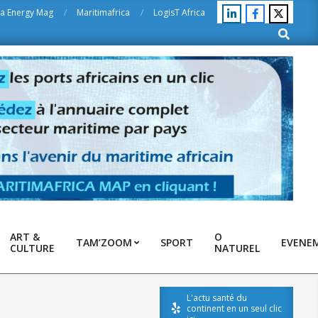
ca Energy Mag
Maritimafrica
LogisT Africa
Search
ART &
O
TAM’ZOOM
SPORT
EVENE
CULTURE
NATUREL
L'actu santé du
continent en un seul clic