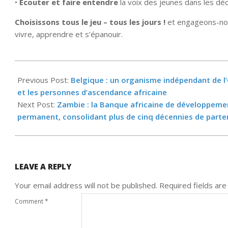
•
Écouter et faire entendre
la voix des jeunes dans les déc
Choisissons tous le jeu – tous les jours !
et engageons-nou
vivre, apprendre et s’épanouir.
2025-
06-
Previous Post:
Belgique : un organisme indépendant de l
12
et les personnes d’ascendance africaine
Next Post:
Zambie : la Banque africaine de développemen
permanent, consolidant plus de cinq décennies de parte
LEAVE A REPLY
Your email address will not be published.
Required fields ar
Comment
*