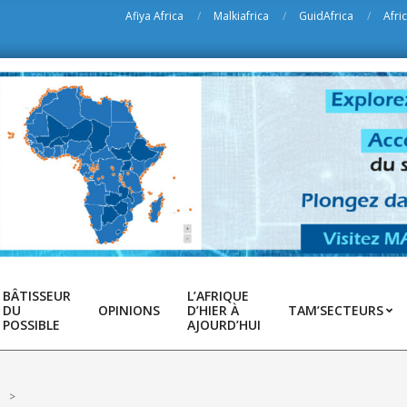
Afiya Africa
Malkiafrica
GuidAfrica
Afri
BÂTISSEUR
L’AFRIQUE
DU
OPINIONS
D’HIER À
TAM’SECTEURS
POSSIBLE
AJOURD’HUI
n
>