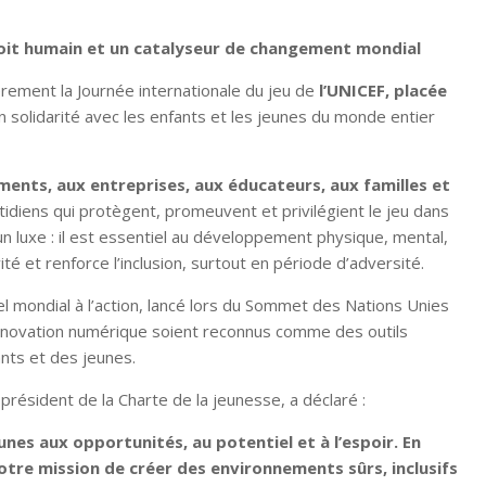
droit humain et un catalyseur de changement mondial
ièrement la Journée internationale du jeu de
l’UNICEF, placée
en solidarité avec les enfants et les jeunes du monde entier
ents, aux entreprises, aux éducateurs, aux familles et
otidiens qui protègent, promeuvent et privilégient le jeu dans
un luxe : il est essentiel au développement physique, mental,
ivité et renforce l’inclusion, surtout en période d’adversité.
l mondial à l’action, lancé lors du Sommet des Nations Unies
et l’innovation numérique soient reconnus comme des outils
nts et des jeunes.
ésident de la Charte de la jeunesse, a déclaré :
eunes aux opportunités, au potentiel et à l’espoir. En
otre mission de créer des environnements sûrs, inclusifs