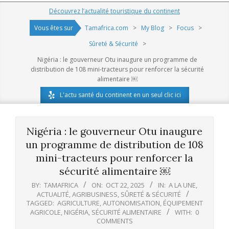
Navigation
Découvrez l’actualité touristique du continent
Menu
Vous êtes sur
Tamafrica.com
>
My Blog
>
Focus
>
Sûreté & Sécurité
>
Nigéria : le gouverneur Otu inaugure un programme de
distribution de 108 mini-tracteurs pour renforcer la sécurité
alimentaire ￼
L'actu santé du continent en un seul clic ici
Nigéria : le gouverneur Otu inaugure
un programme de distribution de 108
mini-tracteurs pour renforcer la
sécurité alimentaire ￼
BY:
TAMAFRICA
ON:
OCT 22, 2025
IN:
A LA UNE
,
ACTUALITÉ
,
AGRIBUSINESS
,
SÛRETÉ & SÉCURITÉ
TAGGED:
AGRICULTURE
,
AUTONOMISATION
,
ÉQUIPEMENT
AGRICOLE
,
NIGÉRIA
,
SÉCURITÉ ALIMENTAIRE
WITH:
0
COMMENTS