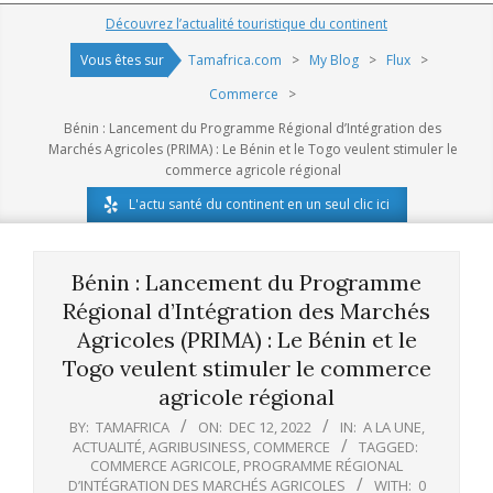
Navigation
Découvrez l’actualité touristique du continent
Menu
Vous êtes sur
Tamafrica.com
>
My Blog
>
Flux
>
Commerce
>
Bénin : Lancement du Programme Régional d’Intégration des
Marchés Agricoles (PRIMA) : Le Bénin et le Togo veulent stimuler le
commerce agricole régional
L'actu santé du continent en un seul clic ici
Bénin : Lancement du Programme
Régional d’Intégration des Marchés
Agricoles (PRIMA) : Le Bénin et le
Togo veulent stimuler le commerce
agricole régional
BY:
TAMAFRICA
ON:
DEC 12, 2022
IN:
A LA UNE
,
ACTUALITÉ
,
AGRIBUSINESS
,
COMMERCE
TAGGED:
COMMERCE AGRICOLE
,
PROGRAMME RÉGIONAL
D’INTÉGRATION DES MARCHÉS AGRICOLES
WITH:
0