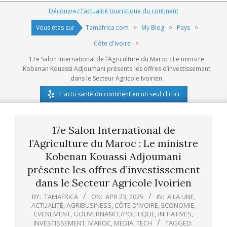
Navigation
Découvrez l’actualité touristique du continent
Menu
Vous êtes sur
Tamafrica.com
>
My Blog
>
Pays
>
Côte d'Ivoire
>
17e Salon International de l’Agriculture du Maroc : Le ministre
Kobenan Kouassi Adjoumani présente les offres d’investissement
dans le Secteur Agricole Ivoirien
L'actu santé du continent en un seul clic ici
17e Salon International de
l’Agriculture du Maroc : Le ministre
Kobenan Kouassi Adjoumani
présente les offres d’investissement
dans le Secteur Agricole Ivoirien
BY:
TAMAFRICA
ON:
APR 23, 2025
IN:
A LA UNE
,
ACTUALITÉ
,
AGRIBUSINESS
,
CÔTE D'IVOIRE
,
ECONOMIE
,
EVENEMENT
,
GOUVERNANCE/POLITIQUE
,
INITIATIVES
,
INVESTISSEMENT
,
MAROC
,
MEDIA
,
TECH
TAGGED: