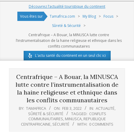
Navigation
Découvrez l’actualité touristique du continent
Menu
Vous êtes sur
Tamafrica.com
>
My Blog
>
Focus
>
Sûreté & Sécurité
>
Centrafrique – A Bouar, la MINUSCA lutte contre
l’instrumentalisation de la haine religieuse et ethnique dans les
conflits communautaires
L'actu santé du continent en un seul clic ici
Centrafrique – A Bouar, la MINUSCA
lutte contre l’instrumentalisation de
la haine religieuse et ethnique dans
les conflits communautaires
BY:
TAMAFRICA
ON:
FEB 3, 2022
IN:
ACTUALITÉ
,
SÛRETÉ & SÉCURITÉ
TAGGED:
CONFLITS
COMMUNAUTAIRES
,
MINUSCA
,
REPUBLIQUE
CENTRAFRICAINE
,
SÉCURITÉ
WITH:
0 COMMENTS