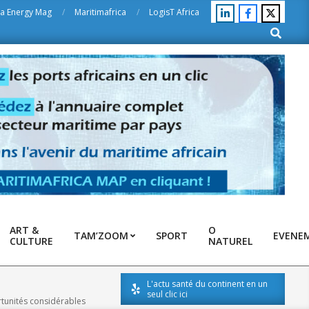
ca Energy Mag
Maritimafrica
LogisT Africa
Search
ART &
O
TAM’ZOOM
SPORT
EVENE
CULTURE
NATUREL
L'actu santé du continent en un
seul clic ici
rtunités considérables