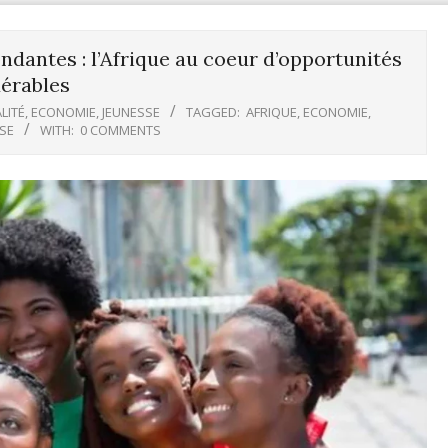
dantes : l’Afrique au coeur d’opportunités
érables
LITÉ
,
ECONOMIE
,
JEUNESSE
TAGGED:
AFRIQUE
,
ECONOMIE
,
SE
WITH:
0 COMMENTS