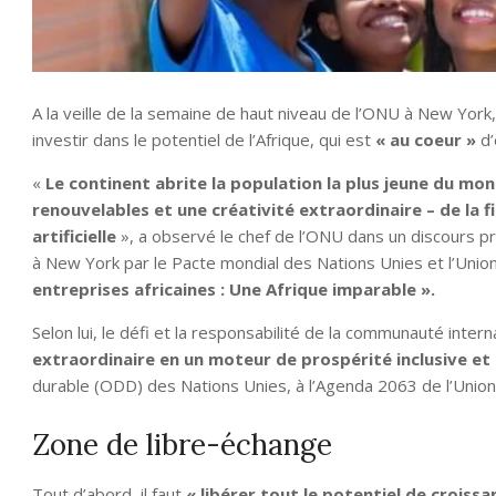
A la veille de la semaine de haut niveau de l’ONU à New York,
investir dans le potentiel de l’Afrique, qui est
« au coeur »
d
«
Le continent abrite la population la plus jeune du m
renouvelables et une créativité extraordinaire – de la fin
artificielle
», a observé le chef de l’ONU dans un discours 
à New York par le Pacte mondial des Nations Unies et l’Union 
entreprises africaines : Une Afrique imparable ».
Selon lui, le défi et la responsabilité de la communauté inter
extraordinaire en un moteur de prospérité inclusive et
durable (ODD) des Nations Unies, à l’Agenda 2063 de l’Union a
Zone de libre-échange
Tout d’abord, il faut
« libérer tout le potentiel de croissa