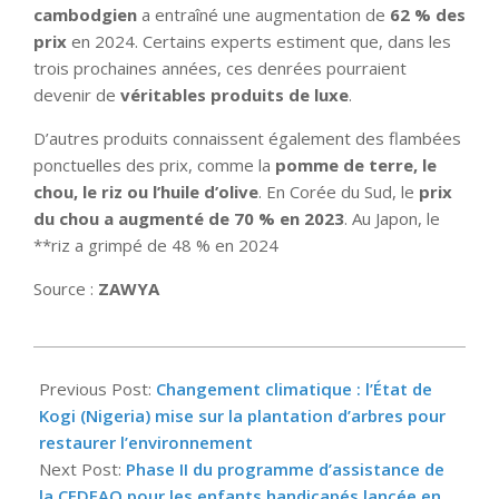
cambodgien
a entraîné une augmentation de
62 % des
prix
en 2024. Certains experts estiment que, dans les
trois prochaines années, ces denrées pourraient
devenir de
véritables produits de luxe
.
D’autres produits connaissent également des flambées
ponctuelles des prix, comme la
pomme de terre, le
chou, le riz ou l’huile d’olive
. En Corée du Sud, le
prix
du chou a augmenté de 70 % en 2023
. Au Japon, le
**riz a grimpé de 48 % en 2024
Source :
ZAWYA
2025-
08-
Previous Post:
Changement climatique : l’État de
04
Kogi (Nigeria) mise sur la plantation d’arbres pour
restaurer l’environnement
Next Post:
Phase II du programme d’assistance de
la CEDEAO pour les enfants handicapés lancée en