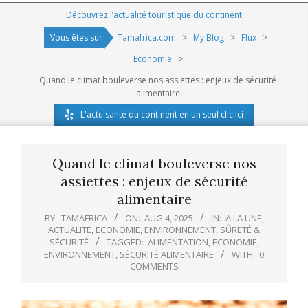
Navigation
Découvrez l’actualité touristique du continent
Menu
Vous êtes sur
Tamafrica.com
>
My Blog
>
Flux
>
Economie
>
Quand le climat bouleverse nos assiettes : enjeux de sécurité
alimentaire
L'actu santé du continent en un seul clic ici
Quand le climat bouleverse nos
assiettes : enjeux de sécurité
alimentaire
BY:
TAMAFRICA
ON:
AUG 4, 2025
IN:
A LA UNE
,
ACTUALITÉ
,
ECONOMIE
,
ENVIRONNEMENT
,
SÛRETÉ &
SÉCURITÉ
TAGGED:
ALIMENTATION
,
ECONOMIE
,
ENVIRONNEMENT
,
SÉCURITÉ ALIMENTAIRE
WITH:
0
COMMENTS