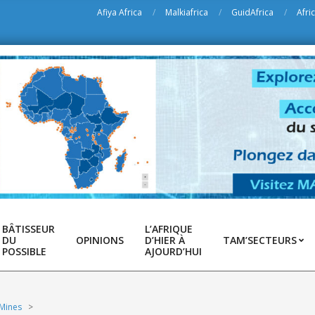
Afiya Africa
Malkiafrica
GuidAfrica
Afri
BÂTISSEUR
L’AFRIQUE
DU
OPINIONS
D’HIER À
TAM’SECTEURS
POSSIBLE
AJOURD’HUI
 Mines
>