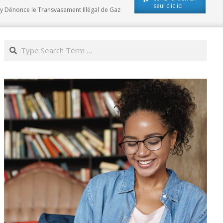
seul clic ici
aly Dénonce le Transvasement Illégal de Gaz
Search