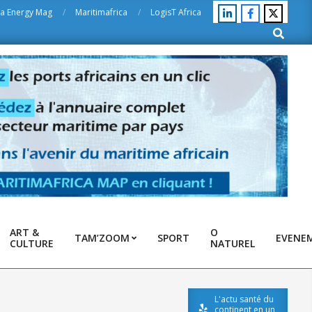
ca Energy Mag
Maritimafrica
LogisT Africa
Search
ART &
O
TAM’ZOOM
SPORT
EVENE
CULTURE
NATUREL
L'actu santé du
continent en un