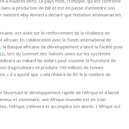
e à d’autres défis. Le pays hôte, l’Éthiopie, qui est confronté
 dans la production de blé et est en passe d’atteindre son
r ministre Abiy Ahmed a déclaré que l’initiative atténuerait les
fricaine, est axée sur le renforcement de la résilience en
t africain. En collaboration avec le Fonds international de
, la Banque africaine de développement a lancé la Facilité pour
Jz
), lors du Sommet des Nations unies sur les systèmes
bilisera un milliard de dollars pour soutenir la fourniture de
ons d’agriculteurs et produire 100 millions de tonnes
s. » Il a ajouté que « cela réduira de 80 % le nombre de
 favorisant le développement rapide de l’Afrique et a laissé
ieux et visionnaire, une Afrique nouvelle est en train
, l’Afrique s’élèvera et accomplira son destin. L’Afrique est