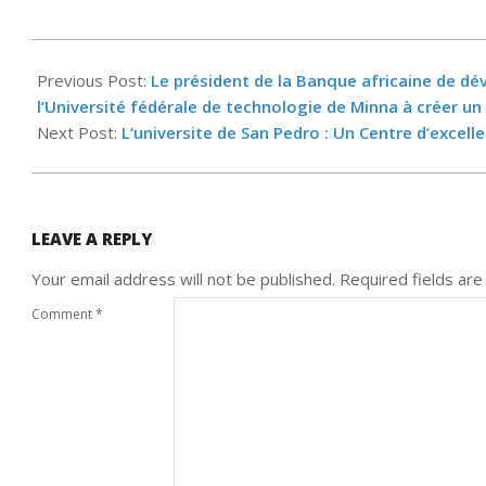
2022-
02-
Previous Post:
Le président de la Banque africaine de d
14
l’Université fédérale de technologie de Minna à créer u
Next Post:
L’universite de San Pedro : Un Centre d’exce
LEAVE A REPLY
Your email address will not be published.
Required fields ar
Comment
*