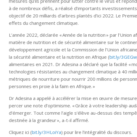
mesures qu’ils prennent pour lutter contre le virus et répondr
à de nombreux défis, a réalisé d’importants investissements
objectif de 20 milliards d’arbres plantés d’ici 2022. Le Premie
effets du changement climatique.
L’année 2022, déclarée « Année de la nutrition » par l’Union a
matière de nutrition et de sécurité alimentaire sur le continen
développement agricole et la Commission de l’Union africaine
la sécurité alimentaire et la nutrition en Afrique (
bit.ly/3GEGw
alimentaires en 2021. Dr Adesina a déclaré que la facilité « mo
technologies résistantes au changement climatique à 40 milli
métriques de nourriture pour nourrir 200 millions de personne
personnes en proie à la faim en Afrique. »
Dr Adesina a appelé à accélérer la mise en œuvre de mesures
percer une note d’optimisme. « Grâce à votre leadership audac
d’émerger. Tout comme l’aigle s’élève au-dessus des tempêtes
destinée à la grandeur », a-t-il affirmé.
Cliquez ici (
bit.ly/3HLoiYa
) pour lire l’intégralité du discours.