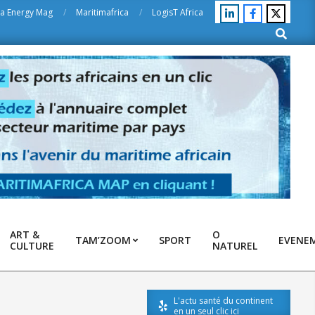
ca Energy Mag
Maritimafrica
LogisT Africa
Search
ART &
O
TAM’ZOOM
SPORT
EVENE
CULTURE
NATUREL
L'actu santé du continent
en un seul clic ici