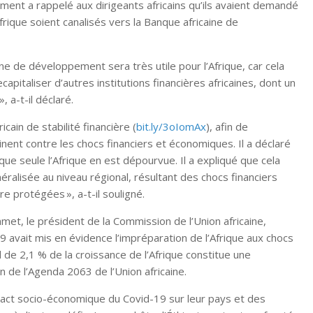
ent a rappelé aux dirigeants africains qu’ils avaient demandé
frique soient canalisés vers la Banque africaine de
aine de développement sera très utile pour l’Afrique, car cela
capitaliser d’autres institutions financières africaines, dont un
 a-t-il déclaré.
ain de stabilité financière (
bit.ly/3oIomAx
), afin de
inent contre les chocs financiers et économiques. Il a déclaré
ue seule l’Afrique en est dépourvue. Il a expliqué que cela
éralisée au niveau régional, résultant des chocs financiers
re protégées », a-t-il souligné.
et, le président de la Commission de l’Union africaine,
avait mis en évidence l’impréparation de l’Afrique aux chocs
l de 2,1 % de la croissance de l’Afrique constitue une
n de l’Agenda 2063 de l’Union africaine.
pact socio-économique du Covid-19 sur leur pays et des