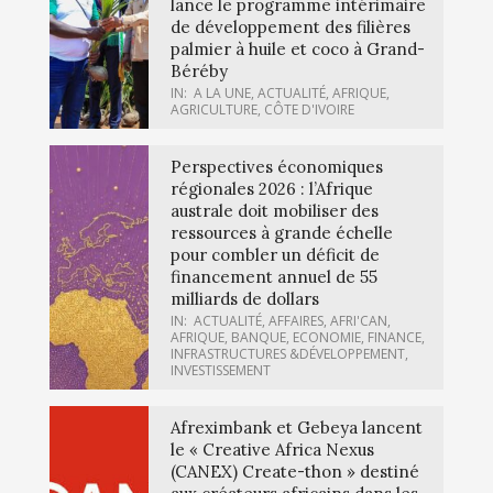
lance le programme intérimaire
de développement des filières
palmier à huile et coco à Grand-
Béréby
IN:
A LA UNE
,
ACTUALITÉ
,
AFRIQUE
,
AGRICULTURE
,
CÔTE D'IVOIRE
Perspectives économiques
régionales 2026 : l’Afrique
australe doit mobiliser des
ressources à grande échelle
pour combler un déficit de
financement annuel de 55
milliards de dollars
IN:
ACTUALITÉ
,
AFFAIRES
,
AFRI'CAN
,
AFRIQUE
,
BANQUE
,
ECONOMIE
,
FINANCE
,
INFRASTRUCTURES &DÉVELOPPEMENT
,
INVESTISSEMENT
Afreximbank et Gebeya lancent
le « Creative Africa Nexus
(CANEX) Create-thon » destiné