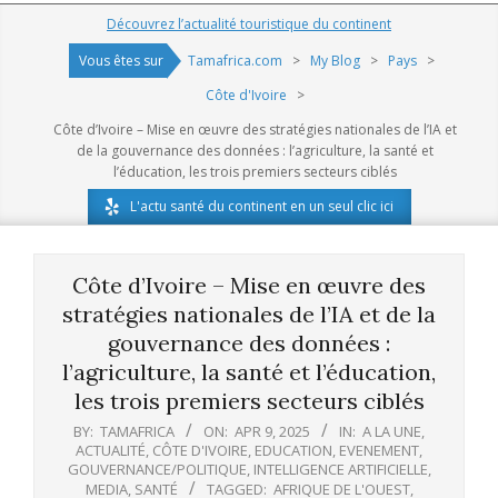
Navigation
Découvrez l’actualité touristique du continent
Menu
Vous êtes sur
Tamafrica.com
>
My Blog
>
Pays
>
Côte d'Ivoire
>
Côte d’Ivoire – Mise en œuvre des stratégies nationales de l’IA et
de la gouvernance des données : l’agriculture, la santé et
l’éducation, les trois premiers secteurs ciblés
L'actu santé du continent en un seul clic ici
Côte d’Ivoire – Mise en œuvre des
stratégies nationales de l’IA et de la
gouvernance des données :
l’agriculture, la santé et l’éducation,
les trois premiers secteurs ciblés
BY:
TAMAFRICA
ON:
APR 9, 2025
IN:
A LA UNE
,
ACTUALITÉ
,
CÔTE D'IVOIRE
,
EDUCATION
,
EVENEMENT
,
GOUVERNANCE/POLITIQUE
,
INTELLIGENCE ARTIFICIELLE
,
MEDIA
,
SANTÉ
TAGGED:
AFRIQUE DE L'OUEST
,