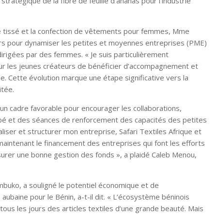
stratégique de la fibre de feuille d’ananas pour l’industrie
ne tissé et la confection de vêtements pour femmes, Mme
ours pour dynamiser les petites et moyennes entreprises (PME)
 dirigées par des femmes. « Je suis particulièrement
our les jeunes créateurs de bénéficier d’accompagnement et
le. Cette évolution marque une étape significative vers la
itée.
un cadre favorable pour encourager les collaborations,
igbé et des séances de renforcement des capacités des petites
iser et structurer mon entreprise, Safari Textiles Afrique et
maintenant le financement des entreprises qui font les efforts
surer une bonne gestion des fonds », a plaidé Caleb Menou,
buko, a souligné le potentiel économique et de
 aubaine pour le Bénin, a-t-il dit. « L’écosystème béninois
us les jours des articles textiles d’une grande beauté. Mais