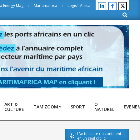
ca Energy Mag
Maritimafrica
LogisT Africa
Search
ART &
O
TAM’ZOOM
SPORT
EVENE
CULTURE
NATUREL
L'actu santé du continent
en un seul clic ici