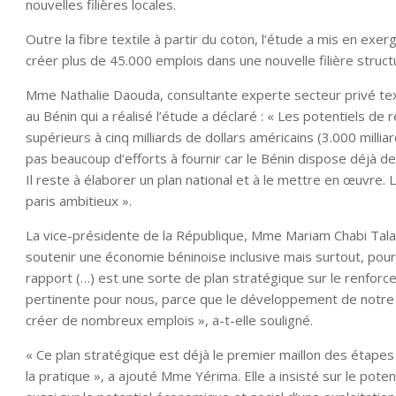
nouvelles filières locales.
Outre la fibre textile à partir du coton, l’étude a mis en exe
créer plus de 45.000 emplois dans une nouvelle filière structu
Mme Nathalie Daouda, consultante experte secteur privé tex
au Bénin qui a réalisé l’étude a déclaré : « Les potentiels d
supérieurs à cinq milliards de dollars américains (3.000 milliar
pas beaucoup d’efforts à fournir car le Bénin dispose déjà de
Il reste à élaborer un plan national et à le mettre en œuvre.
paris ambitieux ».
La vice-présidente de la République, Mme Mariam Chabi Tala
soutenir une économie béninoise inclusive mais surtout, pour «
rapport (…) est une sorte de plan stratégique sur le renforce
pertinente pour nous, parce que le développement de notre 
créer de nombreux emplois », a-t-elle souligné.
« Ce plan stratégique est déjà le premier maillon des étapes 
la pratique », a ajouté Mme Yérima. Elle a insisté sur le pot