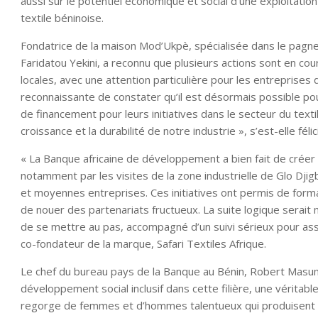
aussi sur le potentiel économique et social d’une exploitation 
textile béninoise.
Fondatrice de la maison Mod’Ukpè, spécialisée dans le pag
Faridatou Yekini, a reconnu que plusieurs actions sont en c
locales, avec une attention particulière pour les entreprises
reconnaissante de constater qu’il est désormais possible p
de financement pour leurs initiatives dans le secteur du texti
croissance et la durabilité de notre industrie », s’est-elle félic
« La Banque africaine de développement a bien fait de créer 
notamment par les visites de la zone industrielle de Glo Dj
et moyennes entreprises. Ces initiatives ont permis de formal
de nouer des partenariats fructueux. La suite logique serait 
de se mettre au pas, accompagné d’un suivi sérieux pour as
co-fondateur de la marque, Safari Textiles Afrique.
Le chef du bureau pays de la Banque au Bénin, Robert Masum
développement social inclusif dans cette filière, une véritable
regorge de femmes et d’hommes talentueux qui produisent to