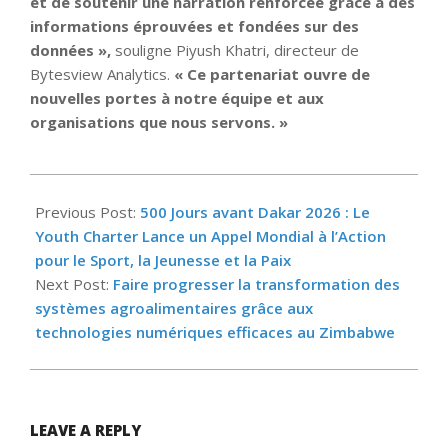
et de soutenir une narration renforcée grâce à des
informations éprouvées et fondées sur des
données »,
souligne Piyush Khatri, directeur de
Bytesview Analytics.
« Ce partenariat ouvre de
nouvelles portes à notre équipe et aux
organisations que nous servons. »
2025-
06-
Previous Post:
500 Jours avant Dakar 2026 : Le
27
Youth Charter Lance un Appel Mondial à l’Action
pour le Sport, la Jeunesse et la Paix
Next Post:
Faire progresser la transformation des
systèmes agroalimentaires grâce aux
technologies numériques efficaces au Zimbabwe
LEAVE A REPLY