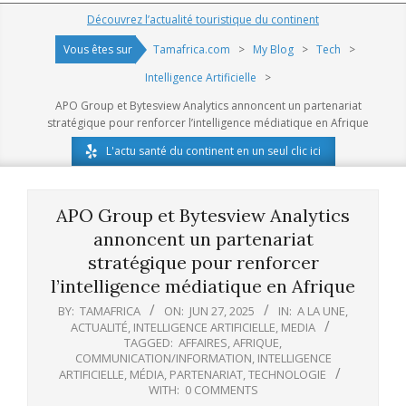
Navigation
Découvrez l’actualité touristique du continent
Menu
Vous êtes sur
Tamafrica.com
>
My Blog
>
Tech
>
Intelligence Artificielle
>
APO Group et Bytesview Analytics annoncent un partenariat
stratégique pour renforcer l’intelligence médiatique en Afrique
L'actu santé du continent en un seul clic ici
APO Group et Bytesview Analytics
annoncent un partenariat
stratégique pour renforcer
l’intelligence médiatique en Afrique
BY:
TAMAFRICA
ON:
JUN 27, 2025
IN:
A LA UNE
,
ACTUALITÉ
,
INTELLIGENCE ARTIFICIELLE
,
MEDIA
TAGGED:
AFFAIRES
,
AFRIQUE
,
COMMUNICATION/INFORMATION
,
INTELLIGENCE
ARTIFICIELLE
,
MÉDIA
,
PARTENARIAT
,
TECHNOLOGIE
WITH:
0 COMMENTS