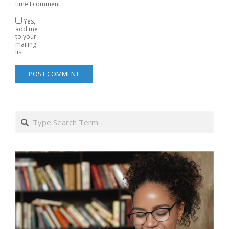
time I comment.
Yes,
add me
to your
mailing
list
Search