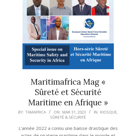
Maritimafrica Mag «
Sûreté et Sécurité
Maritime en Afrique »
2023-
BY:
TAMAFRICA
ON:
MAR 31, 2023
IN:
KIOSQUE
,
SÛRETÉ & SÉCURITÉ
03-
31
L’année 2022 a connu une baisse drastique des
actes de piraterie maritime dans le monde et