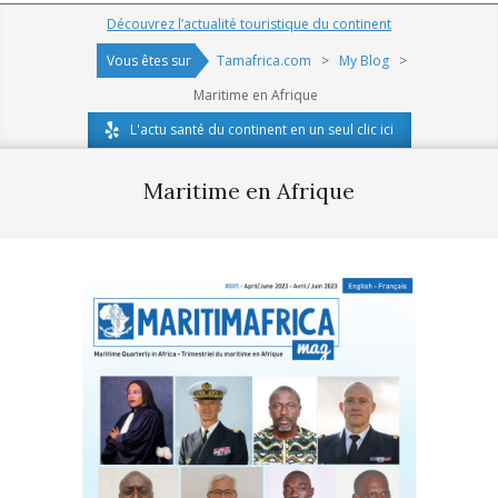
Navigation
Découvrez l’actualité touristique du continent
Menu
Vous êtes sur
Tamafrica.com
>
My Blog
>
Maritime en Afrique
L'actu santé du continent en un seul clic ici
Maritime en Afrique