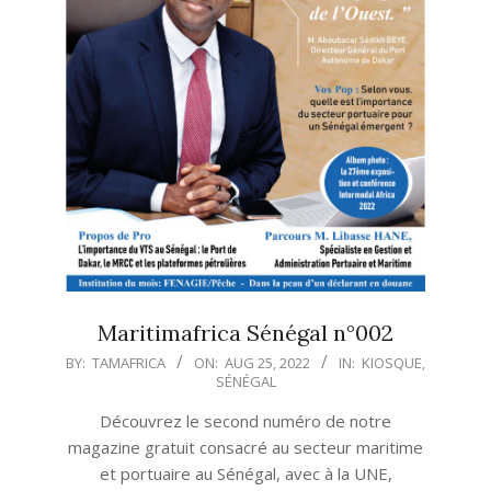
Maritimafrica Sénégal n°002
2022-
BY:
TAMAFRICA
ON:
AUG 25, 2022
IN:
KIOSQUE
,
SÉNÉGAL
08-
25
Découvrez le second numéro de notre
magazine gratuit consacré au secteur maritime
et portuaire au Sénégal, avec à la UNE,