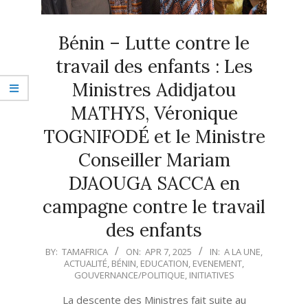
Bénin – Lutte contre le
travail des enfants : Les
Ministres Adidjatou
MATHYS, Véronique
TOGNIFODÉ et le Ministre
Conseiller Mariam
DJAOUGA SACCA en
campagne contre le travail
des enfants
2025-
BY:
TAMAFRICA
ON:
APR 7, 2025
IN:
A LA UNE
,
ACTUALITÉ
,
BÉNIN
,
EDUCATION
,
EVENEMENT
,
04-
GOUVERNANCE/POLITIQUE
,
INITIATIVES
07
La descente des Ministres fait suite au