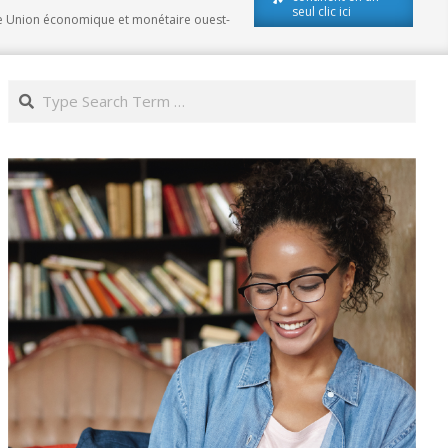
seul clic ici
 de Union économique et monétaire ouest-
Search