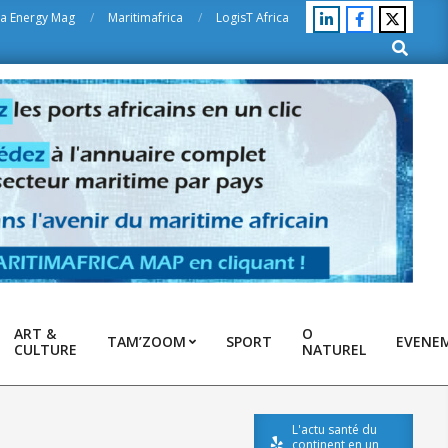
ca Energy Mag
Maritimafrica
LogisT Africa
Search
ART &
O
TAM’ZOOM
SPORT
EVENE
CULTURE
NATUREL
L'actu santé du
continent en un