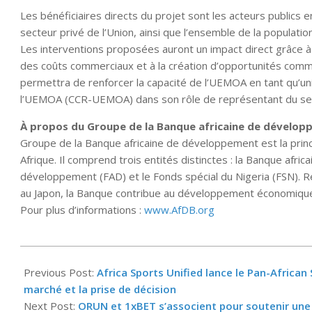
Les bénéficiaires directs du projet sont les acteurs publics 
secteur privé de l’Union, ainsi que l’ensemble de la populatio
Les interventions proposées auront un impact direct grâce à l
des coûts commerciaux et à la création d’opportunités commer
permettra de renforcer la capacité de l’UEMOA en tant qu’un
l’UEMOA (CCR-UEMOA) dans son rôle de représentant du secte
À propos du Groupe de la Banque africaine de dévelop
Groupe de la Banque africaine de développement est la prin
Afrique. Il comprend trois entités distinctes : la Banque afr
développement (FAD) et le Fonds spécial du Nigeria (FSN). R
au Japon, la Banque contribue au développement économique
Pour plus d’informations :
www.AfDB.org
2026-
04-
Previous Post:
Africa Sports Unified lance le Pan-African 
16
marché et la prise de décision
Next Post:
ORUN et 1xBET s’associent pour soutenir un