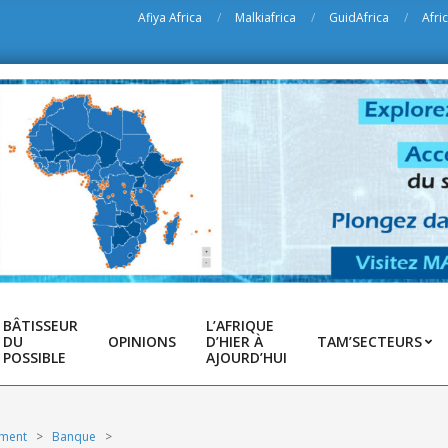
Afiya Africa
Malkiafrica
GuidAfrica
Afri
BÂTISSEUR
L’AFRIQUE
DU
OPINIONS
D’HIER À
TAM’SECTEURS
POSSIBLE
AJOURD’HUI
ement
>
Banque
>