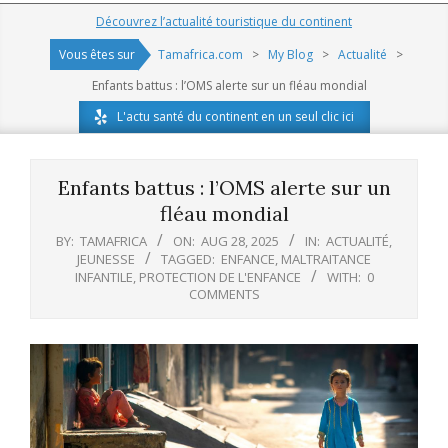
Navigation
Découvrez l’actualité touristique du continent
Menu
Vous êtes sur
Tamafrica.com
>
My Blog
>
Actualité
>
Enfants battus : l’OMS alerte sur un fléau mondial
L'actu santé du continent en un seul clic ici
Enfants battus : l’OMS alerte sur un
fléau mondial
BY:
TAMAFRICA
ON:
AUG 28, 2025
IN:
ACTUALITÉ
,
JEUNESSE
TAGGED:
ENFANCE
,
MALTRAITANCE
INFANTILE
,
PROTECTION DE L'ENFANCE
WITH:
0
COMMENTS