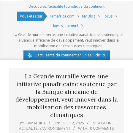
Navigation
Découvrez l’actualité touristique du continent
Menu
Vous êtes sur
Tamafrica.com
>
My Blog
>
Focus
>
Environnement
>
La Grande muraille verte, une initiative panafricaine soutenue par
la Banque africaine de développement, veut innover dans la
mobilisation des ressources climatiques
L'actu santé du continent en un seul clic ici
La Grande muraille verte, une
initiative panafricaine soutenue par
la Banque africaine de
développement, veut innover dans la
mobilisation des ressources
climatiques
BY:
TAMAFRICA
ON:
DEC 12, 2025
IN:
A LA UNE
,
ACTUALITÉ
,
ENVIRONNEMENT
WITH:
0 COMMENTS