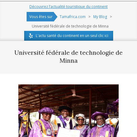
Navigation
Découvrez l’actualité touristique du continent
Menu
Vous êtes sur
Tamafrica.com
>
My Blog
>
Université fédérale de technologie de Minna
L'actu santé du continent en un seul clic ici
Université fédérale de technologie de
Minna