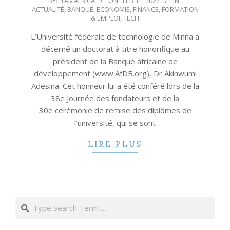
BY:
TAMAFRICA
ON:
FEB 11, 2022
IN:
ACTUALITÉ
,
BANQUE
,
ECONOMIE
,
FINANCE
,
FORMATION
02-
& EMPLOI
,
TECH
11
L’Université fédérale de technologie de Minna a
décerné un doctorat à titre honorifique au
président de la Banque africaine de
développement (www.AfDB.org), Dr Akinwumi
Adesina. Cet honneur lui a été conféré lors de la
38e Journée des fondateurs et de la
30e cérémonie de remise des diplômes de
l’université, qui se sont
LIRE PLUS
Search