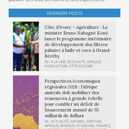
DERNIERS POSTS
Côte d’Ivoire – Agriculture : Le
ministre Bruno Nabagné Koné
lance le programme intérimaire
de développement des filières
palmier à huile et coco à Grand-
Béréby
IN:
A LA UNE
,
ACTUALITÉ
,
AFRIQUE
,
AGRICULTURE
,
CÔTE D'IVOIRE
Perspectives économiques
régionales 2026 : l’Afrique
australe doit mobiliser des
ressources à grande échelle
pour combler un déficit de
financement annuel de 55
milliards de dollars
IN:
ACTUALITÉ
,
AFFAIRES
,
AFRI'CAN
,
AFRIQUE
,
BANQUE
,
ECONOMIE
,
FINANCE
,