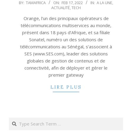
2022-
BY:
TAMAFRICA
ON:
FEB 17, 2022
IN:
A LA UNE
,
ACTUALITÉ
,
TECH
02-
17
Orange, l’un des principaux opérateurs de
télécommunications multiservices au monde,
présent dans 18 pays d’Afrique, et sa filiale
Sonatel, numéro un des solutions de
télécommunications au Sénégal, s’associent à
SES (www.SES.com), leader des solutions
globales de gestion de contenus et de
connectivité, afin de déployer et gérer le
premier gateway
LIRE PLUS
Search