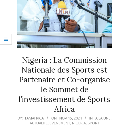
Nigeria : La Commission
Nationale des Sports est
Partenaire et Co-organise
le Sommet de
l’investissement de Sports
Africa
2024-
BY:
TAMAFRICA
ON:
NOV 15, 2024
IN:
A LA UNE
,
ACTUALITÉ
,
EVENEMENT
,
NIGERIA
,
SPORT
11-