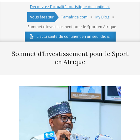
Navigation
Découvrez l’actualité touristique du continent
Menu
Vous êtes sur
Tamafrica.com
>
My Blog
>
Sommet d’Investissement pour le Sport en Afrique
L'actu santé du continent en un seul clic ici
Sommet d’Investissement pour le Sport
en Afrique