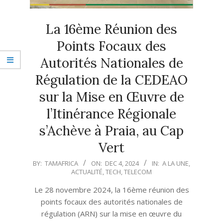
La 16ème Réunion des
Points Focaux des
Autorités Nationales de
Régulation de la CEDEAO
sur la Mise en Œuvre de
l’Itinérance Régionale
s’Achève à Praia, au Cap
Vert
2024-
BY:
TAMAFRICA
ON:
DEC 4, 2024
IN:
A LA UNE
,
ACTUALITÉ
,
TECH
,
TELECOM
12-
04
Le 28 novembre 2024, la 16ème réunion des
points focaux des autorités nationales de
régulation (ARN) sur la mise en œuvre du