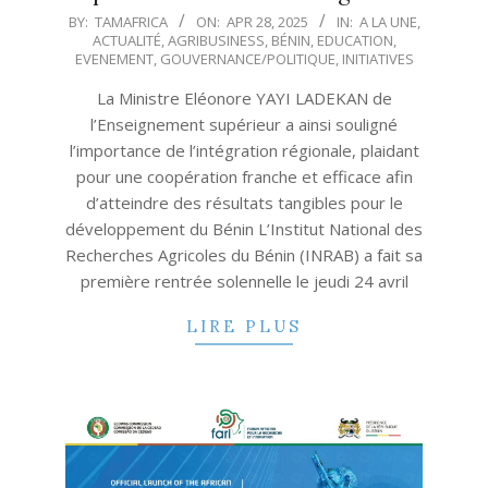
2025-
BY:
TAMAFRICA
ON:
APR 28, 2025
IN:
A LA UNE
,
ACTUALITÉ
,
AGRIBUSINESS
,
BÉNIN
,
EDUCATION
,
04-
EVENEMENT
,
GOUVERNANCE/POLITIQUE
,
INITIATIVES
28
La Ministre Eléonore YAYI LADEKAN de
l’Enseignement supérieur a ainsi souligné
l’importance de l’intégration régionale, plaidant
pour une coopération franche et efficace afin
d’atteindre des résultats tangibles pour le
développement du Bénin L’Institut National des
Recherches Agricoles du Bénin (INRAB) a fait sa
première rentrée solennelle le jeudi 24 avril
LIRE PLUS