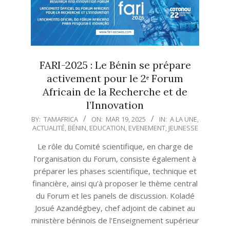
FARI-2025 : Le Bénin se prépare
activement pour le 2ᵉ Forum
Africain de la Recherche et de
l’Innovation
2025-
BY:
TAMAFRICA
ON:
MAR 19, 2025
IN:
A LA UNE
,
ACTUALITÉ
,
BÉNIN
,
EDUCATION
,
EVENEMENT
,
JEUNESSE
03-
19
Le rôle du Comité scientifique, en charge de
l’organisation du Forum, consiste également à
préparer les phases scientifique, technique et
financière, ainsi qu’à proposer le thème central
du Forum et les panels de discussion. Koladé
Josué Azandégbey, chef adjoint de cabinet au
ministère béninois de l’Enseignement supérieur