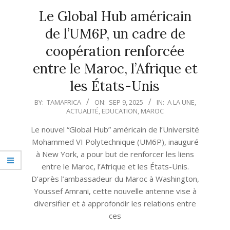
Le Global Hub américain
de l’UM6P, un cadre de
coopération renforcée
entre le Maroc, l’Afrique et
les États-Unis
2025-
BY:
TAMAFRICA
ON:
SEP 9, 2025
IN:
A LA UNE
,
ACTUALITÉ
,
EDUCATION
,
MAROC
09-
09
Le nouvel “Global Hub” américain de l’Université
Mohammed VI Polytechnique (UM6P), inauguré
à New York, a pour but de renforcer les liens
entre le Maroc, l’Afrique et les États-Unis.
D’après l’ambassadeur du Maroc à Washington,
Youssef Amrani, cette nouvelle antenne vise à
diversifier et à approfondir les relations entre
ces