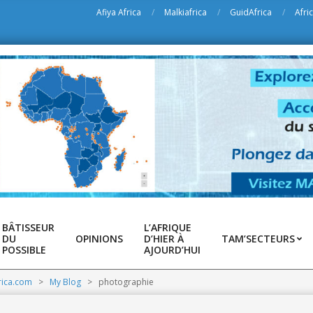
Afiya Africa
Malkiafrica
GuidAfrica
Afri
BÂTISSEUR
L’AFRIQUE
DU
OPINIONS
D’HIER À
TAM’SECTEURS
POSSIBLE
AJOURD’HUI
rica.com
>
My Blog
>
photographie