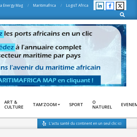
ca Energy Mag
Maritimafrica
LogisT Africa
Search
ART &
O
TAM’ZOOM
SPORT
EVENE
CULTURE
NATUREL
L'actu santé du continent en un seul clic ici