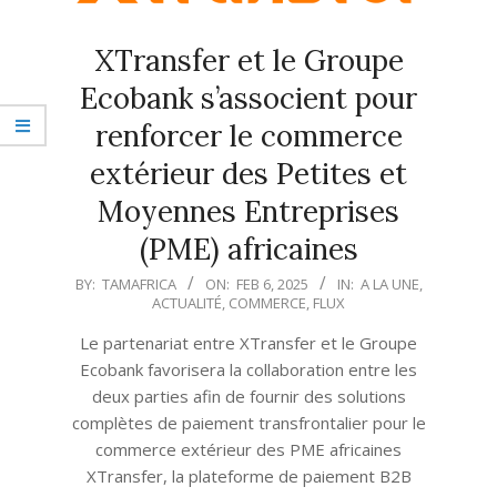
XTransfer et le Groupe
Ecobank s’associent pour
renforcer le commerce
extérieur des Petites et
Moyennes Entreprises
(PME) africaines
2025-
BY:
TAMAFRICA
ON:
FEB 6, 2025
IN:
A LA UNE
,
ACTUALITÉ
,
COMMERCE
,
FLUX
02-
06
Le partenariat entre XTransfer et le Groupe
Ecobank favorisera la collaboration entre les
deux parties afin de fournir des solutions
complètes de paiement transfrontalier pour le
commerce extérieur des PME africaines
XTransfer, la plateforme de paiement B2B