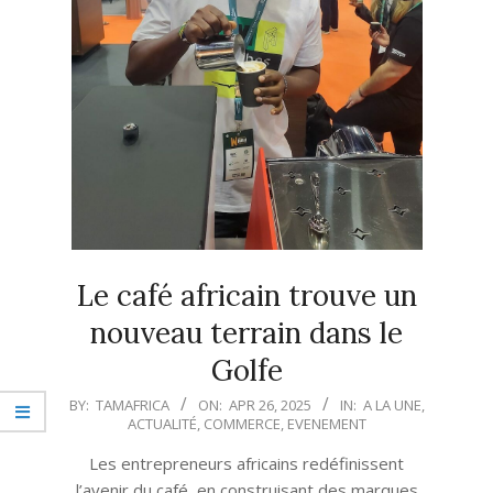
Le café africain trouve un
nouveau terrain dans le
Golfe
2025-
BY:
TAMAFRICA
ON:
APR 26, 2025
IN:
A LA UNE
,
ACTUALITÉ
,
COMMERCE
,
EVENEMENT
04-
26
Les entrepreneurs africains redéfinissent
l’avenir du café, en construisant des marques