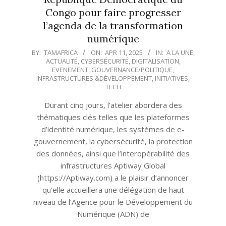
Congo pour faire progresser
l’agenda de la transformation
numérique
2025-
BY:
TAMAFRICA
ON:
APR 11, 2025
IN:
A LA UNE
,
ACTUALITÉ
,
CYBERSÉCURITÉ
,
DIGITALISATION
,
04-
EVENEMENT
,
GOUVERNANCE/POLITIQUE
,
11
INFRASTRUCTURES &DÉVELOPPEMENT
,
INITIATIVES
,
TECH
Durant cinq jours, l’atelier abordera des
thématiques clés telles que les plateformes
d’identité numérique, les systèmes de e-
gouvernement, la cybersécurité, la protection
des données, ainsi que l’interopérabilité des
infrastructures Aptiway Global
(https://Aptiway.com) a le plaisir d’annoncer
qu’elle accueillera une délégation de haut
niveau de l’Agence pour le Développement du
Numérique (ADN) de