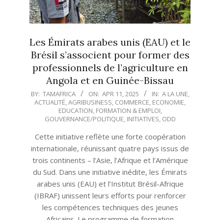
Les Émirats arabes unis (EAU) et le
Brésil s’associent pour former des
professionnels de l’agriculture en
Angola et en Guinée-Bissau
2025-
BY:
TAMAFRICA
ON:
APR 11, 2025
IN:
A LA UNE
,
ACTUALITÉ
,
AGRIBUSINESS
,
COMMERCE
,
ECONOMIE
,
04-
EDUCATION
,
FORMATION & EMPLOI
,
11
GOUVERNANCE/POLITIQUE
,
INITIATIVES
,
ODD
Cette initiative reflète une forte coopération
internationale, réunissant quatre pays issus de
trois continents – l’Asie, l’Afrique et l’Amérique
du Sud. Dans une initiative inédite, les Émirats
arabes unis (EAU) et l’Institut Brésil-Afrique
(IBRAF) unissent leurs efforts pour renforcer
les compétences techniques des jeunes
Africains. Le programme de formation