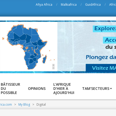
Afiya Africa
Malkiafrica
GuidAfrica
Afri
BÂTISSEUR
L’AFRIQUE
DU
OPINIONS
D’HIER À
TAM’SECTEURS
POSSIBLE
AJOURD’HUI
rica.com
>
My Blog
>
Digital