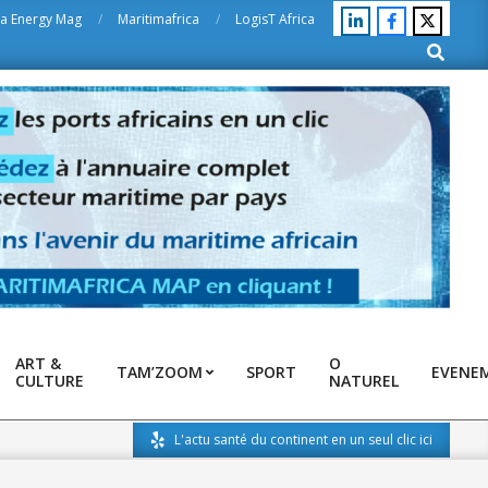
ca Energy Mag
Maritimafrica
LogisT Africa
Search
ART &
O
TAM’ZOOM
SPORT
EVENE
CULTURE
NATUREL
L'actu santé du continent en un seul clic ici