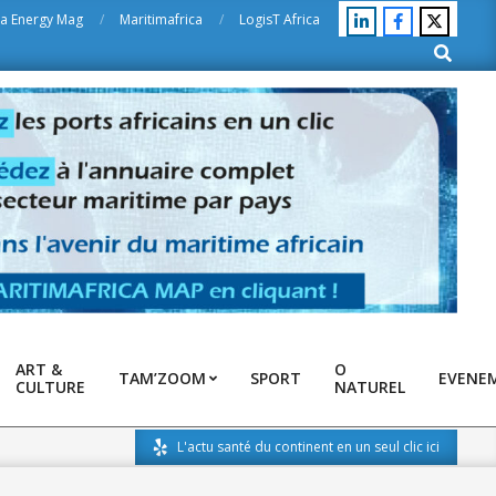
ca Energy Mag
Maritimafrica
LogisT Africa
Search
ART &
O
TAM’ZOOM
SPORT
EVENE
CULTURE
NATUREL
L'actu santé du continent en un seul clic ici