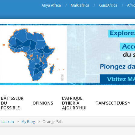
u sur le site des l'Afrique de toutes les possibilités
Afiya Africa
Malkiafrica
GuidAfrica
Afri
BÂTISSEUR
L’AFRIQUE
DU
OPINIONS
D’HIER À
TAM’SECTEURS
POSSIBLE
AJOURD’HUI
rica.com
>
My Blog
>
Orange Fab