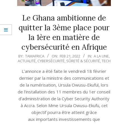
Le Ghana ambitionne de
quitter la 3ème place pour
la 1ère en matière de
cybersécurité en Afrique
2022-
BY:
TAMAFRICA
ON:
FEB 21, 2022
IN:
A LA UNE
,
ACTUALITÉ
,
CYBERSÉCURITÉ
,
SÛRETÉ & SÉCURITÉ
,
TECH
02-
21
L’annonce a été faite le vendredi 18 février
dernier par la ministre des communications et
de la numérisation, Ursula Owusu-Ekuful, lors
de l’installation des 11 membres du 1er conseil
d’administration de la Cyber Security Authority
à Accra. Selon Mme Ursula Owusu-Ekufu, cet
objectif pourra être atteint grâce
aux importants investissements que