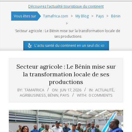
Navigation
Découvrez l’actualité touristique du continent
Menu
Vous êtes sur
Tamafrica.com
>
My Blog
>
Pays
>
Bénin
>
Secteur agricole : Le Bénin mise sur la transformation locale de
ses productions
L'actu santé du continent en un seul clic ici
Secteur agricole : Le Bénin mise sur
la transformation locale de ses
productions
BY:
TAMAFRICA
ON:
JUN 17, 2026
IN:
ACTUALITÉ
,
AGRIBUSINESS
,
BÉNIN
,
PAYS
WITH:
0 COMMENTS